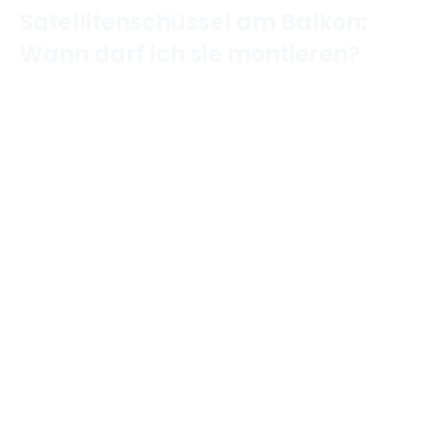
Satellitenschüssel am Balkon:
Wann darf ich sie montieren?
Home
/
Wohnen & Recht
/
Satellitenschüssel am
Balkon: Wann darf ich sie montieren?