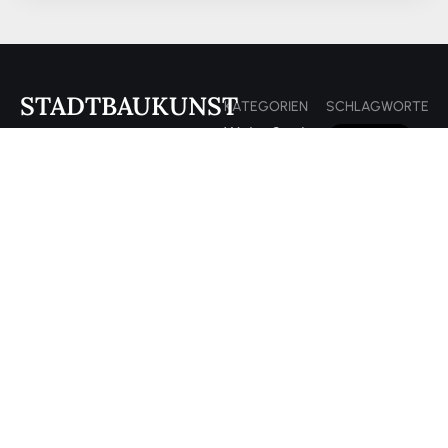
STADTBAUKUNST
KATEGORIEN
SCHLAGWORTE
Wohnen
Studentenleben
§ 566 BGB
und
Online-
§ 573 BGB
Mieten
Marketing
15%
Wohnen
Mietrecht
Regelung
& Leben
und
20%
Studium
Wohnen
Regelung
& Leben
Mietrecht
2026
Studienalltag
&
Immobilien
Abmahnung
Abmeldung