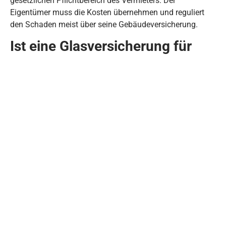
gesetzlichen Pflichtbereich des Vermieters. Der
Eigentümer muss die Kosten übernehmen und reguliert
den Schaden meist über seine Gebäudeversicherung.
Ist eine Glasversicherung für
Mieter in Bochum gesetzlich
vorgeschrieben?
Nein, der Abschluss einer solchen Versicherung ist
absolut freiwillig, kann aber je nach Wohnsituation sehr
sinnvoll sein. Viele standardmäßige
Haftpflichtversicherungen schließen Schäden an
gemieteten Glasscheiben in ihren Verträgen explizit aus.
Eine kostengünstige Glasbruchversicherung schützt Sie
vor unvorhersehbaren finanziellen Belastungen, falls im
turbulenten Alltag doch einmal ein Missgeschick passiert.
Fazit: Schnelle Hilfe und