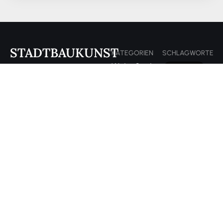
STADTBAUKUNST
KATEGORIEN
SCHLAGWORTE
Wohnen
Studentenleben
§ 566 BGB
und
Online-
§ 573 BGB
Mieten
Marketing
15%
Wohnen
Mietrecht
Regelung
& Leben
und
20%
Studium
Wohnen
Regelung
& Leben
Mietrecht
2026
Studienalltag
&
Immobilien
Abmahnung
Abmeldung