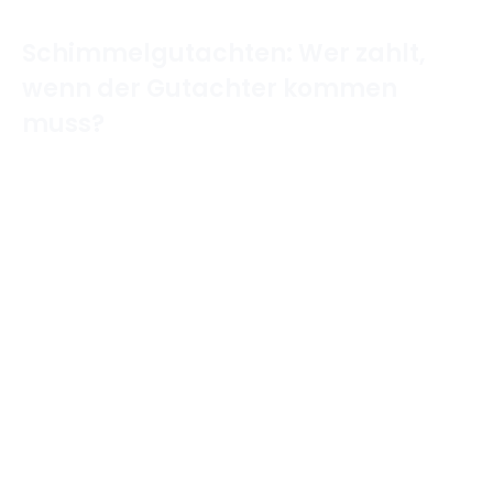
Schimmelgutachten: Wer zahlt,
wenn der Gutachter kommen
muss?
Home
/
Wohnen & Immobilien
/
Schimmelgutachten:
Wer zahlt, wenn der Gutachter kommen muss?