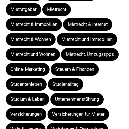
Mietratgeber
Mietrecht
Mietrecht & Immobilien
Mietrecht & Internet
Mietrecht & Wohnen
Mietrecht und Immobilien
Mietrecht und Wohnen
Mietrecht, Umzugstipps
Online-Marketing
Steuern & Finanzen
Studentenleben
Studienalltag
Studium & Leben
Unternehmensführung
Versicherungen
Versicherungen für Mieter