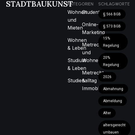
STADTBAUKUNST
KATEGORIEN
SCHLAGWORTE
Wohnen
Studentenleben
§ 566 BGB
und
Online-
§ 573 BGB
Mieten
Marketing
15%
Wohnen
Mietrecht
Regelung
& Leben
und
20%
Studium
Wohnen
Regelung
& Leben
Mietrecht
2026
Studienalltag
&
Immobilien
Abmahnung
Abmeldung
Alter
altersgerecht
umbauen