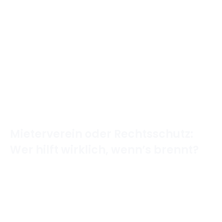
Mieterverein oder Rechtsschutz:
Wer hilft wirklich, wenn’s brennt?
Home
/
Mietrecht
/
Mieterverein oder Rechtsschutz:
Wer hilft wirklich, wenn’s brennt?