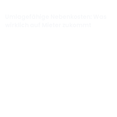
Umlagefähige Nebenkosten: Was
wirklich auf Mieter zukommt
Home
/
Mietrecht & Wohnen
/
Umlagefähige
Nebenkosten: Was wirklich auf Mieter zukommt