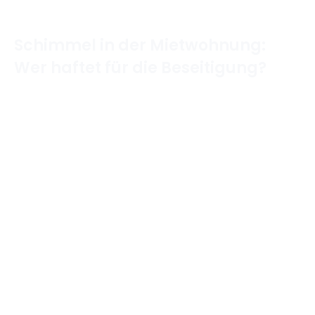
Schimmel in der Mietwohnung:
Wer haftet für die Beseitigung?
Home
/
Mietrecht & Wohnen
/
Schimmel in der
Mietwohnung: Wer haftet für die Beseitigung?