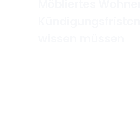
Möbliertes Wohnen
Kündigungsfristen
wissen müssen
Home
/
Mietrecht & Wohnen
/
Möbliertes 