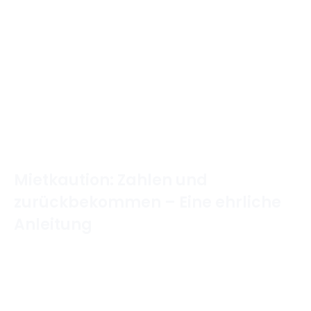
Mietkaution: Zahlen und
zurückbekommen – Eine ehrliche
Anleitung
Home
/
Mietrecht & Wohnen
/
Mietkaution: Zahlen
und zurückbekommen – Eine ehrliche Anleitung