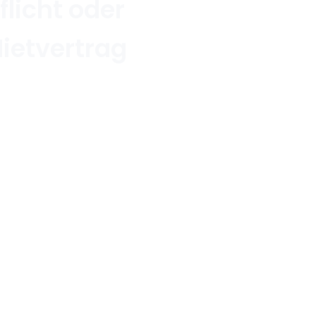
flicht oder
ietvertrag
arten: Pflicht oder Freude? Was der Mietvertrag wirklich s