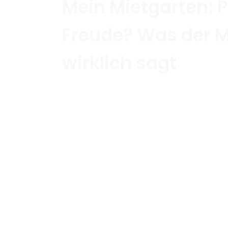
Mein Mietgarten: P
Freude? Was der M
wirklich sagt
Home
/
Mietrecht und Wohnen
/
Mein Mietg