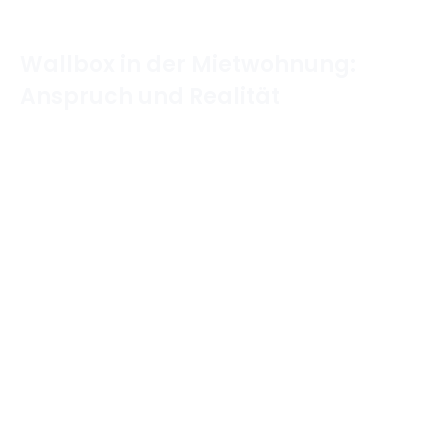
Wallbox in der Mietwohnung:
Anspruch und Realität
Home
/
Elektromobilität für Mieter
/
Wallbox in der
Mietwohnung: Anspruch und Realität